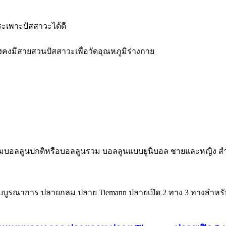
ระเพาะปัสสาวะได้ดี
ที่ยังคงมีสายสวนปัสสาวะเพื่อวัดอุณหภูมิร่างกาย
มบอลลูนปกติหรือบอลลูนรวม บอลลูนแบบยูนิบอล ชายและหญิง สำห