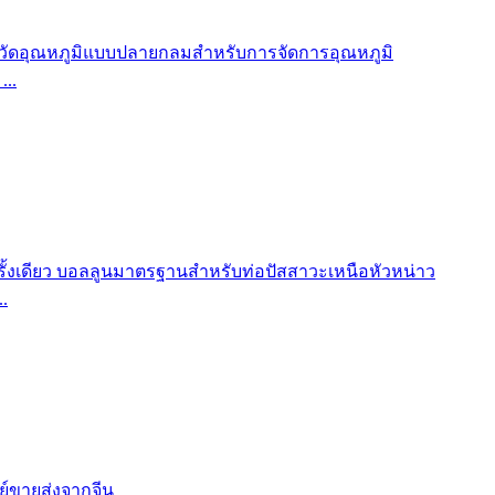
...
.