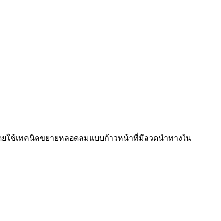
อโดยใช้เทคนิคขยายหลอดลมแบบก้าวหน้าที่มีลวดนำทางใน