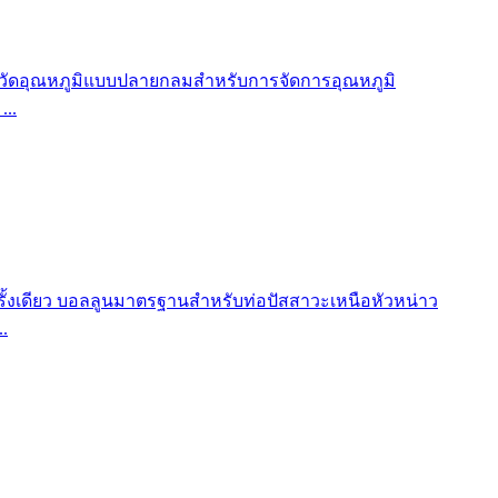
...
.